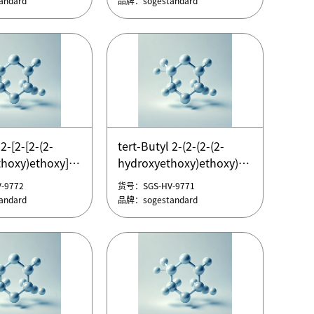
ndard
品牌：sogestandard
lene glycol，
pionic acid
hoxy)ethoxy]ethoxy]ethoxy]ethyl]carbamate
ene glycol
 N-[2-[2-[2-[2-
tert-Butyl N-[2-[2-(6-
chlorohexyloxy)ethoxy]ethyl]carbam
2-[2-[2-(2-
tert-Butyl 2-(2-(2-(2-
hoxy)ethoxy]ethoxy]ethoxy]ethyl]carbamate
tert-Butyl N-[2-[2-(6-
hoxy)ethoxy]ethoxy]acetate，
hydroxyethoxy)ethoxy)ethoxy)aceta
-9777
货号：SGS-HV-9776
 N-[2-[2-[2-[2-
chlorohexyloxy)ethoxy]ethyl]carbam
-(2-羟基乙氧基)乙氧
2-(2-(2-(2-羟基乙氧基)乙氧
ndard
品牌：sogestandard
-9772
货号：SGS-HV-9771
]乙酸叔丁酯
基)乙氧基)乙酸叔丁酯
ndard
品牌：sogestandard
hoxy)ethoxy]ethoxy]ethoxy]ethyl]carbamate
2-[2-[2-(2-
tert-Butyl 2-(2-(2-(2-
hoxy)ethoxy]ethoxy]acetate，
hydroxyethoxy)ethoxy)ethoxy)aceta
-(2-羟基乙氧基)乙氧
2-(2-(2-(2-羟基乙氧基)乙氧
]乙酸叔丁酯
基)乙氧基)乙酸叔丁酯