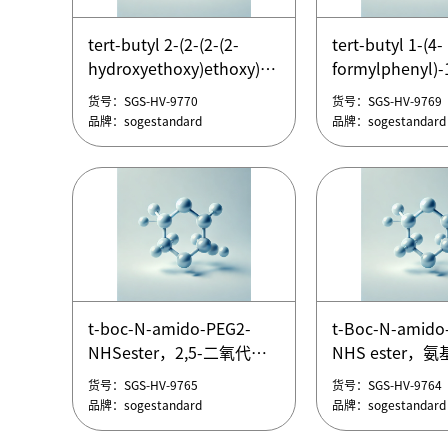
tert-butyl N-(2-{2-[(6-
tert-butyl N-(1
chlorohexyl)oxy]ethoxy}ethyl)carbamate
3,6,9,12-
tert-butyl 2-(2-(2-(2-
tert-butyl 1-(4-
tert-butyl N-(2-{2-[(6-
tetraoxatetrad
hydroxyethoxy)ethoxy)ethoxy)acetate(WXPC008
formylphenyl)-
货号：SGS-HV-9775
货号：SGS-HV-9774
chlorohexyl)oxy]ethoxy}ethyl)carbamate
yl)carbamate
tert-butyl 2-(2-(2-(2-
5,8,11,14,17,20
品牌：sogestandard
品牌：sogestandard
货号：SGS-HV-9770
货号：SGS-HV-9769
tert-butyl N-(1
hydroxyethoxy)ethoxy)ethoxy)acetate(WXPC008
undecaoxa-2-
品牌：sogestandard
品牌：sogestandard
3,6,9,12-
azaheptatriaco
tetraoxatetrad
ylcarbamate
yl)carbamate
tert-butyl 1-(4-
formylphenyl)-
5,8,11,14,17,20
undecaoxa-2-
azaheptatriaco
tert-butyl 2-(2-(2-(2-
tert-butyl 1-(4-
ylcarbamate
hydroxyethoxy)ethoxy)ethoxy)acetate(WXPC008
formylphenyl)-
t-boc-N-amido-PEG2-
t-Boc-N-amido
tert-butyl 2-(2-(2-(2-
5,8,11,14,17,20
NHSester，2,5-二氧代吡
NHS ester，
货号：SGS-HV-9770
货号：SGS-HV-9769
hydroxyethoxy)ethoxy)ethoxy)acetate(WXPC008
undecaoxa-2-
咯烷-1-基2,2-二甲基-4-氧
二聚乙二醇-琥
品牌：sogestandard
品牌：sogestandard
货号：SGS-HV-9765
货号：SGS-HV-9764
azaheptatriaco
代-3,8,11-三氧杂-5-氮杂十
t-Boc-N-amido
品牌：sogestandard
品牌：sogestandard
ylcarbamate
四烷-14-酸酯
NHS ester，
tert-butyl 1-(4-