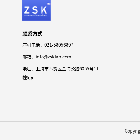
酯(SDPD-PEG8-
货号：SGS-HV-9760
货号：SGS-HV-9759
SDPD-PEG8-
品牌：sogestandard
品牌：sogestandard
硫丙酰胺-八聚乙
酯(SDPD-PEG8-
联系方式
座机电话：021-58056897
邮箱：info@zsklab.com
地址：上海市奉贤区金海公路6055号11
幢5层
Copyrig