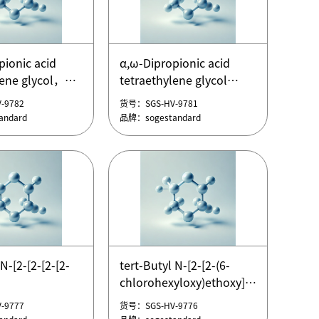
二醇乙酸
氨基聚乙二醇乙酸
H2-PEG-AA
MW20000，NH2-PEG-AA
pionic acid
α,ω-Dipropionic acid
二醇乙酸
氨基聚乙二醇乙酸
lene glycol，
tetraethylene glycol
-9787
货号：SGS-HV-9786
H2-PEG-AA
MW20000，NH2-PEG-AA
pionic acid
α,ω-Dipropionic acid
ndard
品牌：sogestandard
-9782
货号：SGS-HV-9781
ene glycol
tetraethylene glycol
ndard
品牌：sogestandard
pionic acid
lene glycol，
pionic acid
ene glycol
pionic acid
α,ω-Dipropionic acid
lene glycol，
tetraethylene glycol
 N-[2-[2-[2-[2-
tert-Butyl N-[2-[2-(6-
pionic acid
α,ω-Dipropionic acid
chlorohexyloxy)ethoxy]ethyl]carbam
-9782
货号：SGS-HV-9781
ene glycol
tetraethylene glycol
hoxy)ethoxy]ethoxy]ethoxy]ethyl]carbamate
tert-Butyl N-[2-[2-(6-
ndard
品牌：sogestandard
-9777
货号：SGS-HV-9776
pionic acid
 N-[2-[2-[2-[2-
chlorohexyloxy)ethoxy]ethyl]carbam