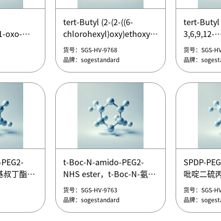
4-hydroxy-
Tert-Butyl 3-(2-
tert-Butyl 
bromoethoxy)propanoate，
Hydroxyet
tert-Butyl (2-(2-((6-
tert-Butyl
ecan-1-
3-(2-溴乙氧基)丙酸叔丁酯
2-[2-[2
5)
1-oxo-
chlorohexyl)oxy)ethoxy)ethyl)carbamate
3,6,9,12-
货号：SGS-HV-9773
货号：SGS-HV
Tert-Butyl 3-(2-
基]乙氧基
,23,26,29,32,35-
tert-Butyl (2-(2-((6-
tetraoxat
品牌：sogestandard
品牌：sogesta
货号：SGS-HV-9768
货号：SGS-HV
4-hydroxy-
bromoethoxy)propanoate，
tert-Butyl 
5)
chlorohexyl)oxy)ethoxy)ethyl)carbamate
(14-羟基-3
品牌：sogestandard
品牌：sogesta
3-(2-溴乙氧基)丙酸叔丁酯
Hydroxyet
ntan-37-
十四烷基)
ecan-1-
2-[2-[2
tert-Butyl
基]乙氧基
3,6,9,12-
1-oxo-
tetraoxat
,23,26,29,32,35-
(14-羟基-3
十四烷基)
ntan-37-
tert-Butyl (2-(2-((6-
tert-Butyl
5)
1-oxo-
chlorohexyl)oxy)ethoxy)ethyl)carbamate
3,6,9,12-
-PEG2-
t-Boc-N-amido-PEG2-
SPDP-PEG
,23,26,29,32,35-
tert-Butyl (2-(2-((6-
tetraoxat
氨基叔丁酯-
NHS ester，t-Boc-N-氨
吡啶二硫丙
货号：SGS-HV-9768
货号：SGS-HV
5)
chlorohexyl)oxy)ethoxy)ethyl)carbamate
(14-羟基-3
珀酰亚胺酯
基-PEG2-琥珀酰亚胺酯
醇-NHS酯
品牌：sogestandard
品牌：sogesta
货号：SGS-HV-9763
货号：SGS-HV
ntan-37-
十四烷基)
-PEG2-
t-Boc-N-amido-PEG2-
SPDP-PEG
品牌：sogestandard
品牌：sogesta
tert-Butyl
氨基叔丁酯-
NHS ester，t-Boc-N-氨
吡啶二硫丙
3,6,9,12-