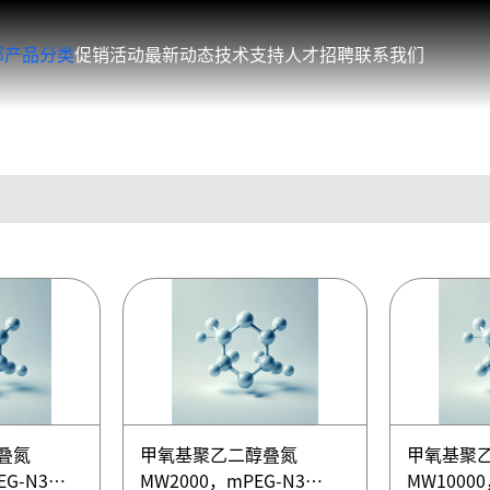
部产品分类
促销活动
最新动态
技术支持
人才招聘
联系我们
叠氮
甲氧基聚乙二醇叠氮
甲氧基聚
EG-N3
MW2000，mPEG-N3
MW10000