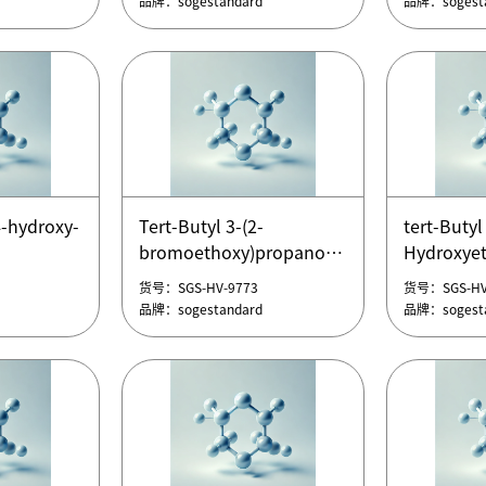
品牌：sogestandard
品牌：sogesta
tetraethy
(2-
α,ω-Dipro
hydroxyet
tetraethyl
Thiol-PEG-Thiol,HS-PEG-
tert-butyl
lycol)
SH，巯基聚乙二醇巯基
(2-
4-hydroxy-
Tert-Butyl 3-(2-
tert-Butyl 
Thiol-PEG-Thiol,HS-PEG-
hydroxyet
bromoethoxy)propanoate，
Hydroxyet
货号：SGS-HV-9778
货号：SGS-HV
lycol)
SH，巯基聚乙二醇巯基
tert-butyl
ecan-1-
3-(2-溴乙氧基)丙酸叔丁酯
2-[2-[2
品牌：sogestandard
品牌：sogesta
货号：SGS-HV-9773
货号：SGS-HV
(2-
Tert-Butyl 3-(2-
基]乙氧基
品牌：sogestandard
品牌：sogesta
hydroxyet
4-hydroxy-
bromoethoxy)propanoate，
tert-Butyl 
3-(2-溴乙氧基)丙酸叔丁酯
Hydroxyet
ecan-1-
2-[2-[2
基]乙氧基