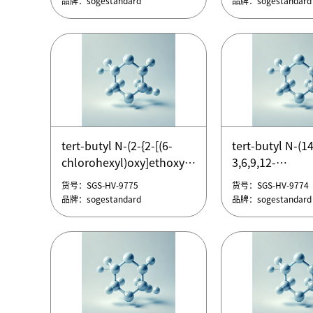
品牌：sogestandard
品牌：sogestandard
α,ω-Dicarboxyl
Poly(Ethylene Glycol)，
α,ω-二羧基聚乙二醇
(HOOC-PEG-COOH)
α,ω-Dicarboxyl
α,ω-Dicarboxyl
Poly(Ethylene Glycol)，
Poly(Ethylene G
tert-butyl N-(2-{2-[(6-
tert-butyl N-(1
α,ω-二羧基聚乙二醇
α,ω-Dicarboxyl
chlorohexyl)oxy]ethoxy}ethyl)carbamate
3,6,9,12-
货号：SGS-HV-9780
货号：SGS-HV-9779
(HOOC-PEG-COOH)
Poly(Ethylene G
tert-butyl N-(2-{2-[(6-
tetraoxatetrad
品牌：sogestandard
品牌：sogestandard
货号：SGS-HV-9775
货号：SGS-HV-9774
α,ω-Dicarboxyl
chlorohexyl)oxy]ethoxy}ethyl)carbamate
yl)carbamate
品牌：sogestandard
品牌：sogestandard
Poly(Ethylene Glycol)，
tert-butyl N-(1
α,ω-二羧基聚乙二醇
3,6,9,12-
(HOOC-PEG-COOH)
tetraoxatetrad
yl)carbamate