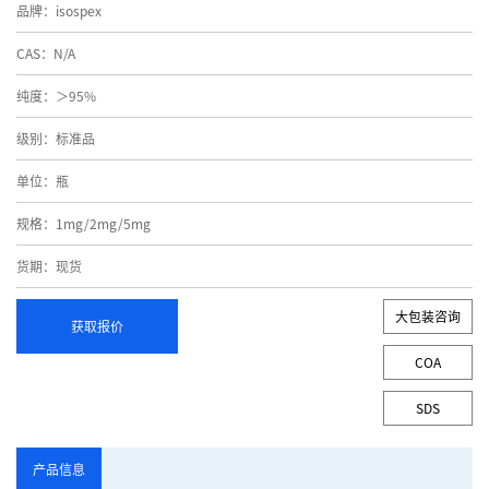
品牌：isospex
CAS：N/A
纯度：＞95%
级别：标准品
单位：瓶
规格：1mg/2mg/5mg
货期：现货
大包装咨询
获取报价
COA
SDS
产品信息