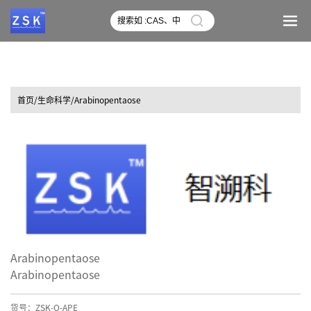
首页
/生命科学/Arabinopentaose
Arabinopentaose
Arabinopentaose
货号：ZSK-O-APE