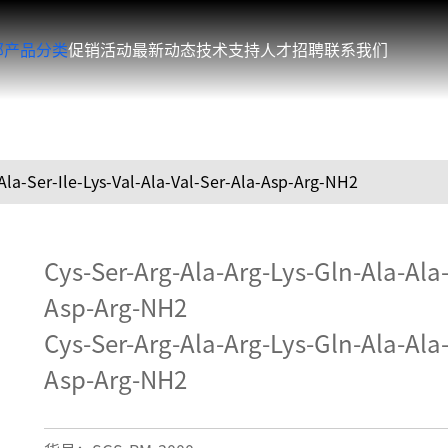
部产品分类
促销活动
最新动态
技术支持
人才招聘
联系我们
a-Ser-Ile-Lys-Val-Ala-Val-Ser-Ala-Asp-Arg-NH2
Cys-Ser-Arg-Ala-Arg-Lys-Gln-Ala-Ala-S
Asp-Arg-NH2
Cys-Ser-Arg-Ala-Arg-Lys-Gln-Ala-Ala-S
Asp-Arg-NH2