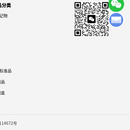
品分类
记物
标准品
照品
剂盒
114672号