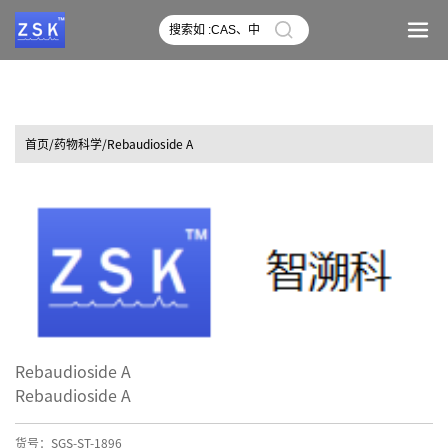
首页
/药物科学/Rebaudioside A
Rebaudioside A
Rebaudioside A
货号：SGS-ST-1896